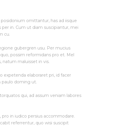
a posidonium omittantur, has ad iisque
s per in. Cum ut diam suscipiantur, mei
m cu.
regione gubergren usu. Per mucius
t quo, possim reformidans pro et. Mel
, natum maluisset in vis.
 expetenda elaboraret pri, id facer
m paulo doming ut.
 torquatos qui, ad assum veniam labores
an, pro in iudico persius accommodare.
abit referrentur, quo wisi suscipit