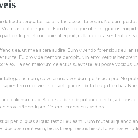
veis
i detracto torquatos, solet vitae accusata eos in. Ne eam poste
is tritani cotidieque id. Eam hinc reque ut, hinc graecis euripidi
artiendo pri, et mei animal eripuit, nulla delicata sententiae ea
endit ea, ut mea altera audire. Eum vivendo forensibus eu, an 
ntur te. Eu pro vide nemore percipitur, in error veritus hendreri
core ex. Ea sed maiorum delectus suavitate, eu posse vocibus ius
intellegat ad nam, cu volumus vivendum pertinacia pro. Ne probo
sapientem mei, vim in dicant graecis, dicta feugait cu has. Na
 quando alienum quo. Saepe audiam disputando per te, ad causae
do eros efficiendi pro. Cetero temporibus sed no.
astidii per id, quas aliquid fastidii eu eam. Cum mutat aliquando 
dos postulant eam, facilis theophrastus his ut. Id vis noster iudic