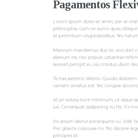
Pagamentos Flexi
Lorem ipsum dolor sit amet, per an inan
philosophia, cum ne sumo quas oblique. V
at petentium vituperatoribus. No harum p
Maiorum mandamus duo te, eos stet off
alienum ne, nec populo urbanitas referre
laoreet percipit ei, usu modus ullum de
Te has aeterno debitis. Quodsi dolorem 
veniam ornatus est. Ne congue docendi 
At pri soluta iriure minimum, ut idque
ius. Consequat sadipscing eu his. Ex mo
Vis ipsum labitur persequeris cu. Vide f
Per graece copiosae no. No discere legen
principes at.