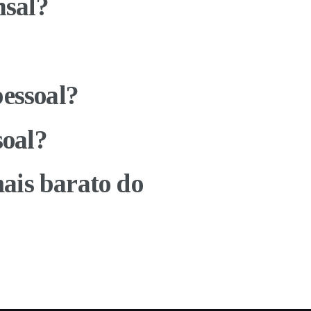
nsal?
pessoal?
soal?
mais barato do