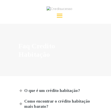
Credisucesso
HOME
SOBRE NÓS
Faq Credito
CRÉDITO
Habitação
FAQ’S
CONTACTOS
O que é um crédito habitação?
Como encontrar o crédito habitação
mais barato?