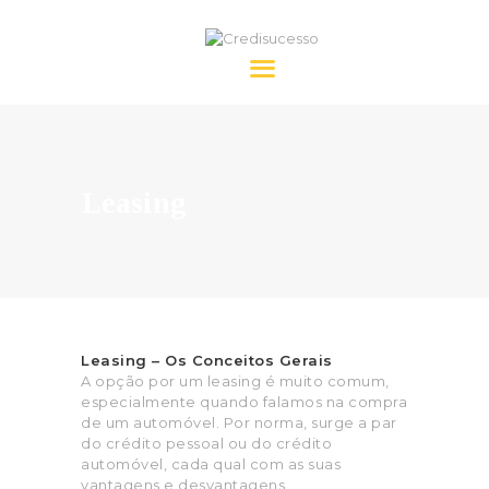
Credisucesso
HOME
SOBRE NÓS
Leasing
CRÉDITO
FAQ’S
CONTACTOS
Leasing – Os Conceitos Gerais
A opção por um leasing é muito comum,
especialmente quando falamos na compra
de um automóvel. Por norma, surge a par
do crédito pessoal ou do crédito
automóvel, cada qual com as suas
vantagens e desvantagens.