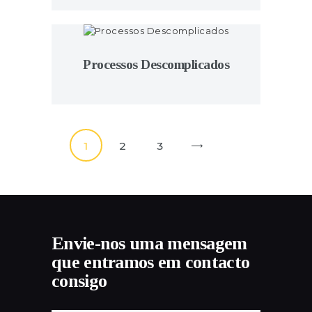
Processos Descomplicados
Paginação
PAGE
1
PAGE
2
PAGE
3
>
dos
conteúdos
Envie-nos uma mensagem
que entramos em contacto
consigo