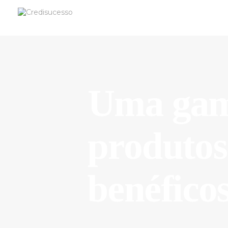
Uma gam
produtos 
benéfico