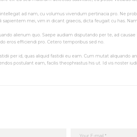
intellegat ad nam, cu volumus vivendum pertinacia pro. Ne probo
sapientem mei, vim in dicant graecis, dicta feugait cu has. Na
 quando alienum quo. Saepe audiam disputando per te, ad causae
do eros efficiendi pro. Cetero temporibus sed no.
astidii per id, quas aliquid fastidii eu eam. Cum mutat aliquando 
dos postulant eam, facilis theophrastus his ut. Id vis noster iudic