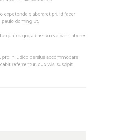
 expetenda elaboraret pri, id facer
m paulo doming ut.
 torquatos qui, ad assum veniam labores
an, pro in iudico persius accommodare.
abit referrentur, quo wisi suscipit