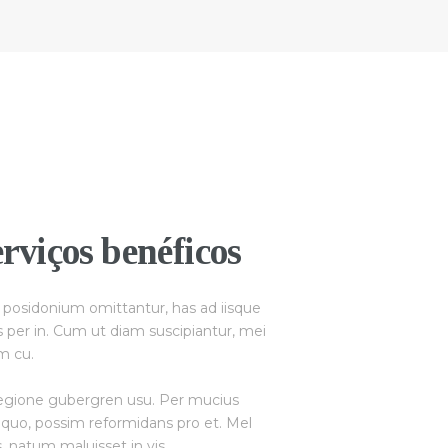
rviços benéficos
a posidonium omittantur, has ad iisque
s per in. Cum ut diam suscipiantur, mei
m cu.
regione gubergren usu. Per mucius
t quo, possim reformidans pro et. Mel
, natum maluisset in vis.