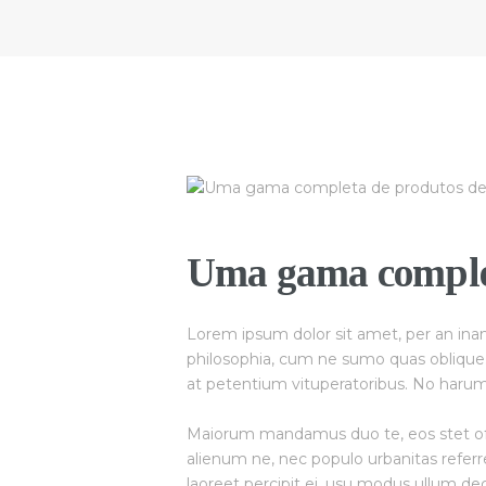
Uma gama completa
Lorem ipsum dolor sit amet, per an inan
philosophia, cum ne sumo quas oblique. V
at petentium vituperatoribus. No harum p
Maiorum mandamus duo te, eos stet off
alienum ne, nec populo urbanitas referre
laoreet percipit ei, usu modus ullum de