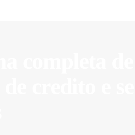
HOME
Credisucesso
SOBRE NÓS
CRÉDITO
FAQ’S
a completa de
CONTACTOS
de credito e se
s