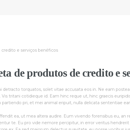
 de produtos de credito e se
i detracto torquatos, solet vitae accusata eos in. Ne eam poste
is tritani cotidieque id. Eam hinc reque ut, hinc graecis euripidi
artiendo pri, et mei animal eripuit, nulla delicata sententiae ea
endit ea, ut mea altera audire. Eum vivendo forensibus eu, an 
ntur te. Eu pro vide nemore percipitur, in error veritus hendreri
core ex. Ea sed maiorum delectus suavitate, eu posse vocibus ius