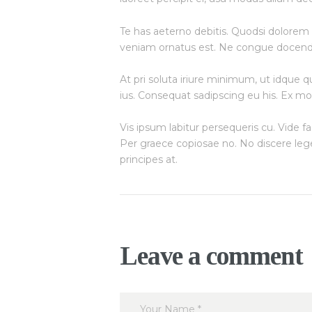
Te has aeterno debitis. Quodsi dolorem 
veniam ornatus est. Ne congue docendi 
At pri soluta iriure minimum, ut idque
ius. Consequat sadipscing eu his. Ex mo
Vis ipsum labitur persequeris cu. Vide f
Per graece copiosae no. No discere legen
principes at.
Leave a comment