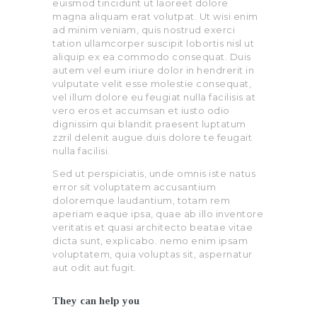
euismod tincidunt ut laoreet dolore
magna aliquam erat volutpat. Ut wisi enim
ad minim veniam, quis nostrud exerci
tation ullamcorper suscipit lobortis nisl ut
aliquip ex ea commodo consequat. Duis
autem vel eum iriure dolor in hendrerit in
vulputate velit esse molestie consequat,
vel illum dolore eu feugiat nulla facilisis at
vero eros et accumsan et iusto odio
dignissim qui blandit praesent luptatum
zzril delenit augue duis dolore te feugait
nulla facilisi.
Sed ut perspiciatis, unde omnis iste natus
error sit voluptatem accusantium
doloremque laudantium, totam rem
aperiam eaque ipsa, quae ab illo inventore
veritatis et quasi architecto beatae vitae
dicta sunt, explicabo. nemo enim ipsam
voluptatem, quia voluptas sit, aspernatur
aut odit aut fugit.
They can help you