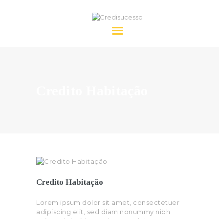
Credisucesso
HOME
SOBRE NÓS
Credito Habitação
CRÉDITO
FAQ’S
CONTACTOS
Credito Habitação
Lorem ipsum dolor sit amet, consectetuer
adipiscing elit, sed diam nonummy nibh