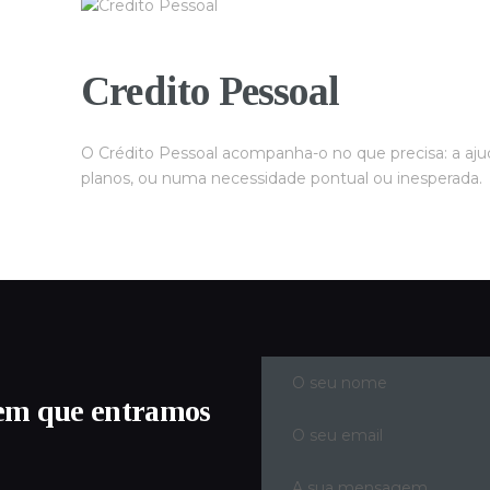
Credito Pessoal
O Crédito Pessoal acompanha-o no que precisa: a ajud
planos, ou numa necessidade pontual ou inesperada.
em que entramos