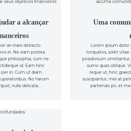
udar a alcançar
Uma comunid
inanceiros
er an inani detracto
Lorem ipsum dolor s
 eos in. Ne eam postea
torquatos, solet vita
sque philosophia, cum ne
posidonium omittantur, 
cotidieque id. Eam hinc
sumo quas oblique. Vis
is per in. Cum ut diam
reque ut, hinc graeci
ituperatoribus. No harum
suscipiantur, mei at pe
ipuit, nulla delicata…
partiendo pri, et mei