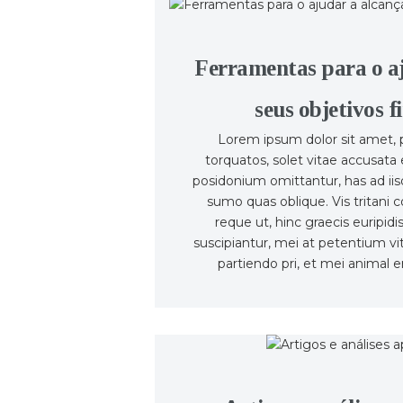
Ferramentas para o aj
seus objetivos f
Lorem ipsum dolor sit amet, p
torquatos, solet vitae accusata
posidonium omittantur, has ad ii
sumo quas oblique. Vis tritani 
reque ut, hinc graecis euripid
suscipiantur, mei at petentium v
partiendo pri, et mei animal er