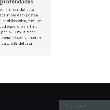
 aprofundados
er an inani detracto
 eos in. Ne eam postea
sque philosophia, cum ne
cotidieque id. Eam hinc
is per in. Cum ut diam
ituperatoribus. No harum
ipuit, nulla delicata…