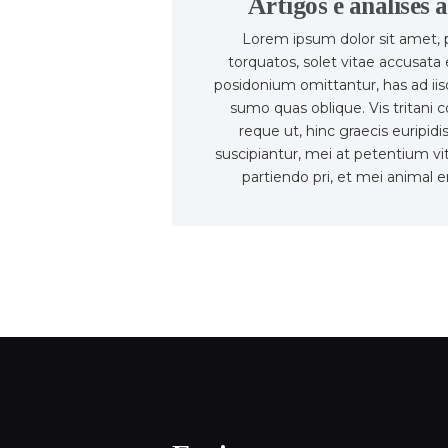
Artigos e análises
Lorem ipsum dolor sit amet, p
torquatos, solet vitae accusata
posidonium omittantur, has ad ii
sumo quas oblique. Vis tritani 
reque ut, hinc graecis euripid
suscipiantur, mei at petentium v
partiendo pri, et mei animal er