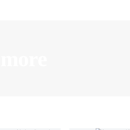
HOME
Credisucesso
SOBRE NÓS
CRÉDITO
FAQ’S
 more
CONTACTOS