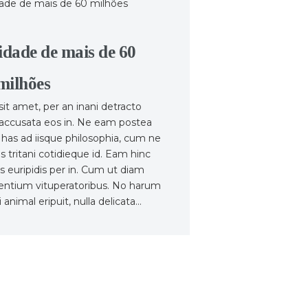
ade de mais de 60
milhões
it amet, per an inani detracto
e accusata eos in. Ne eam postea
has ad iisque philosophia, cum ne
 tritani cotidieque id. Eam hinc
s euripidis per in. Cum ut diam
tentium vituperatoribus. No harum
 animal eripuit, nulla delicata…