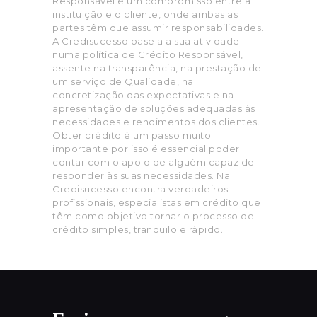
Responsável é um compromisso entre a
instituição e o cliente, onde ambas as
partes têm que assumir responsabilidades.
A Credisucesso baseia a sua atividade
numa política de Crédito Responsável,
assente na transparência, na prestação de
um serviço de Qualidade, na
concretização das expectativas e na
apresentação de soluções adequadas às
necessidades e rendimentos dos clientes.
Obter crédito é um passo muito
importante por isso é essencial poder
contar com o apoio de alguém capaz de
responder às suas necessidades. Na
Credisucesso encontra verdadeiros
profissionais, especialistas em crédito que
têm como objetivo tornar o processo de
crédito simples, tranquilo e rápido.