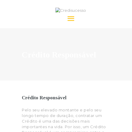
Credisucesso
HOME
SOBRE NÓS
Crédito Responsável
CRÉDITO
FAQ’S
CONTACTOS
Crédito Responsável
Pelo seu elevado montante e pelo seu
longo tempo de duração, contratar um
Crédito é uma das decisões mais
importantes na vida. Por isso, um Crédito