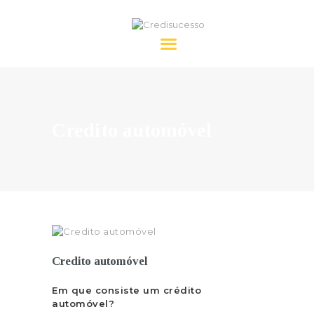
Credisucesso
HOME
SOBRE NÓS
Credito automóvel
CRÉDITO
FAQ’S
CONTACTOS
Credito automóvel
Em que consiste um crédito
automóvel?